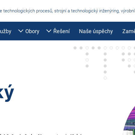
ce technologických procesů, strojní a technologický inženýring, výrobn
lužby
Obory
Řešení
Naše úspěchy
Zamě
ký
ní
ace
ní výrobní informační systémy pro