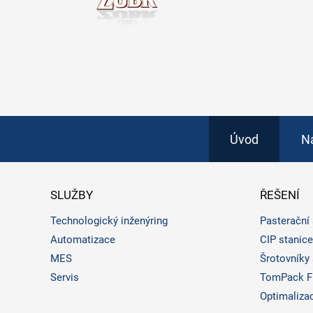
Úvod
N
SLUŽBY
ŘEŠENÍ
Technologický inženýring
Pasterační 
Automatizace
CIP stanice
MES
Šrotovníky
Servis
TomPack Fl
Optimalizac